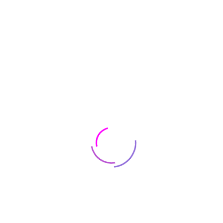
Oil & Gas Energy
Sed ut perspiciatis unde omnis iste natus error sit
voluptatem accusant dolore udantium totam rem
aperiam eaque quae abillo inventore